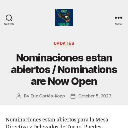
Search
Menu
UE
Local
115
Categories
UPDATES
Nominaciones estan
abiertos / Nominations
are Now Open
By
Eric Cortés-Kopp
October 5, 2023
Post
Post
author
date
Nominaciones estan abiertos para la Mesa
Directiva y Delegados de Turno. Puedes